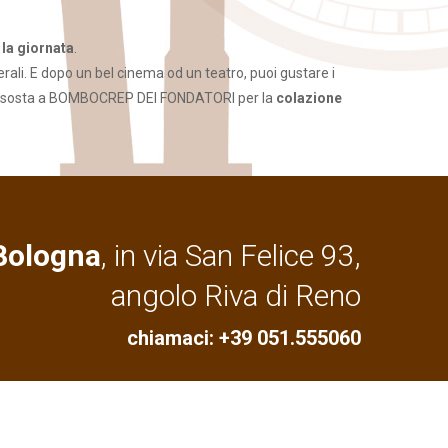
 la giornata
.
erali. E dopo un bel cinema od un teatro, puoi gustare i
o una sosta a BOMBOCREP DEI FONDATORI per la
colazione
Bologna
, in via San Felice 93,
angolo Riva di Reno
chiamaci: +39 051.555060