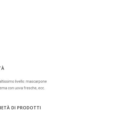
TÀ
altissimo livello: mascarpone
rema con uova fresche, ecc.
IETÀ DI PRODOTTI