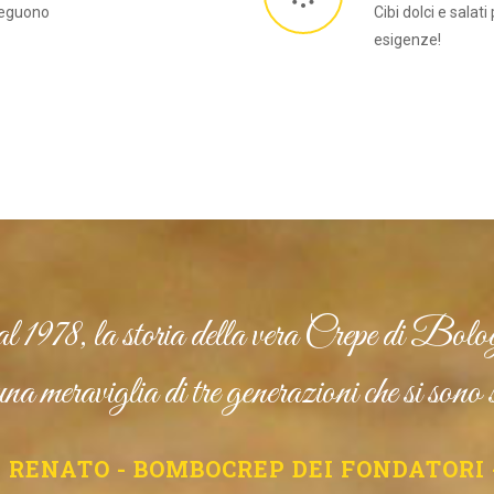
sseguono
Cibi dolci e salati
esigenze!
 1978, la storia della vera Crepe di Bolo
na meraviglia di tre generazioni che si sono 
- RENATO - BOMBOCREP DEI FONDATORI 