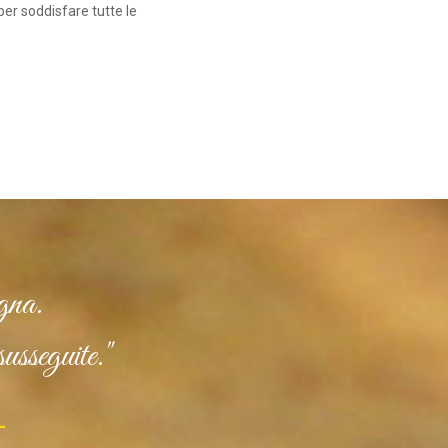
 per soddisfare tutte le
gna.
susseguite."
-