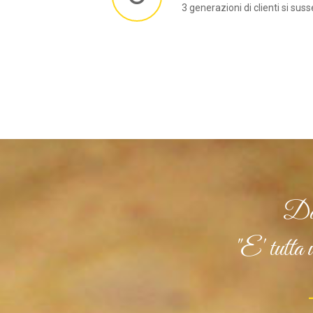
3 generazioni di clienti si su
Dal
"E' tutta u